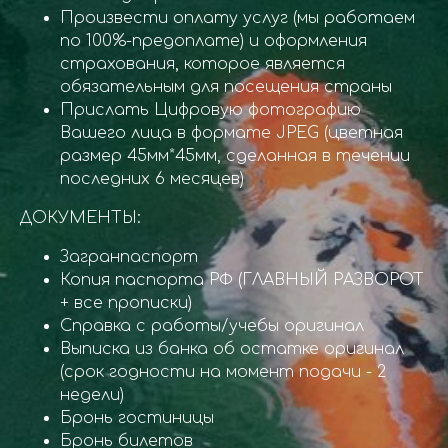
Произвести оплату услуг (мы работаем
по 100%-предоплате) и оформления
страхования, которое является
обязательным для посещения страны
Прислать Цифровую фотографию
Вашего лица в формате JPEG (цветная
размер 45мм*45мм, сделанная в течении
последних 6 месяцев)
ДОКУМЕНТЫ:
Загранпаспорт
Копия паспорта РФ (ГЛАВНЫЙ РАЗВОРОТ
+ все прописки)
Справка с работы/учебы оригинал
Выписка из банка об остатке оригинал
(срок годности на момент подачи - 2
недели)
Бронь гостиницы
Бронь билетов