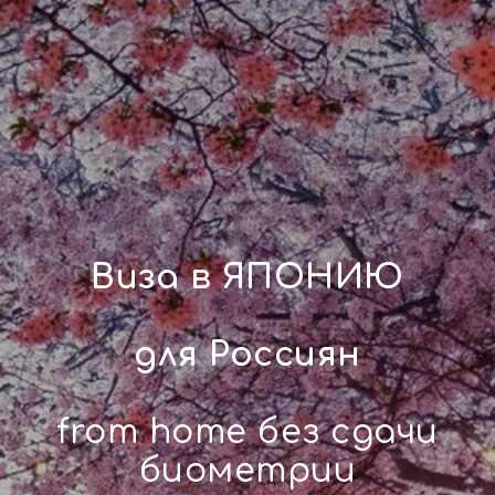
Виза в ЯПОНИЮ
для Россиян
from home без сдачи
биометрии