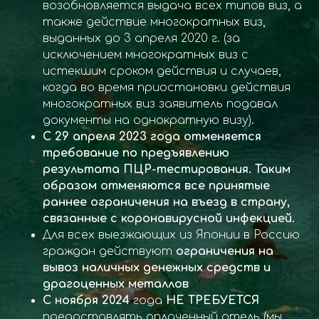
возобновляется выдача всех типов виз, а
также действие многократных виз,
выданных до 3 апреля 2020 г. (за
исключением многократных виз с
истекшим сроком действия и случаев,
когда во время приостановки действия
многократных виз заявитель подавал
документы на однократную визу).
С 29 апреля 2023 года отменяется
требование по предъявлению
результата ПЦР-тестирования. Таким
образом отменяются все принятые
раннее ограничения на въезд в страну,
связанные с коронавирусной инфекцией.
Для всех выезжающих из Японии в Россию
граждан действуют
ограничения на
вывоз наличных денежных средств и
драгоценных металлов
С ноября 2024
года
НЕ ТРЕБУЕТСЯ
предоставлять оплаченный отель (мы