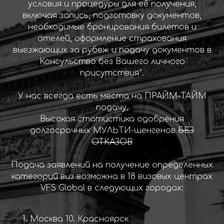
условия и процедуры для её получения,
включая запись, подготовку документов,
необходимые бронирования билетов и
отелей, оформление страхования
выезжающих за рубеж и подачу документов в
Консульство без Вашего личного
присутствия*.
У нас всегда есть места на ПРАЙМ-ТАЙМ
подачу.
Высокая статистика одобрения
долгосрочных МУЛЬТИ-шенгенов
БЕЗ
ОТКАЗОВ
Подача заявлений на получение определенных
категорий виз возможна в 18 визовых центрах
VFS Global в следующих городах:
Москва 10. Красноярск