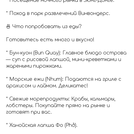
* Посещение ночного рынка в Зюнг-Донге.
* Поход в парк развлечений Винвондерс.
🍜 Что попробовать из еды?
Готовьтесь есть много и вкусно!
* Бун-куон (Bun Quay): Главное блюдо острова
— суп с рисовой лапшой, мини-креветками и
жареными пирожками.
* Морские ежи (Nhum): Подаются на гриле с
арахисом и лаймом. Деликатес!
* Свежие морепродукты: Крабы, кальмары,
лобстеры. Покупайте прямо на рынке и
готовят при вас.
* Ханойская лапша Фо (Phở).