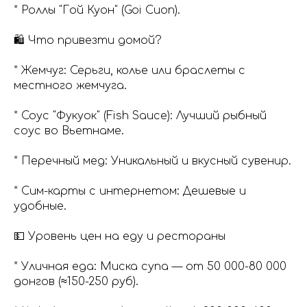
* Роллы "Гой Куон" (Goi Cuon).
🛍️ Что привезти домой?
* Жемчуг: Серьги, колье или браслеты с
местного жемчуга.
* Соус "Фукуок" (Fish Sauce): Лучший рыбный
соус во Вьетнаме.
* Перечный мед: Уникальный и вкусный сувенир.
* Сим-карты с интернетом: Дешевые и
удобные.
💵 Уровень цен на еду и рестораны
* Уличная еда: Миска супа — от 50 000-80 000
донгов (≈150-250 руб).