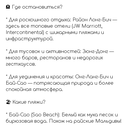
🏨 Где остановиться?
* Для роскошного отдыха: Район Лонг-Бич —
здесь все топовые отели (JW Marriott,
Intercontinental) с шикарными пляжами и
инфраструктурой.
* Для тусовок и активностей: Зюнг-Донг —
много баров, ресторанов и недорогих
гестхаусов.
* Для уединения и красоты: Онг-Ланг-Бич и
Бай-Сао — потрясающая природа и более
спокойная атмосфера.
🏖️ Какие пляжи?
* Бай-Сао (Sao Beach): Белый как мука песок и
бирюзовая вода. Похож на райские Мальдивы!