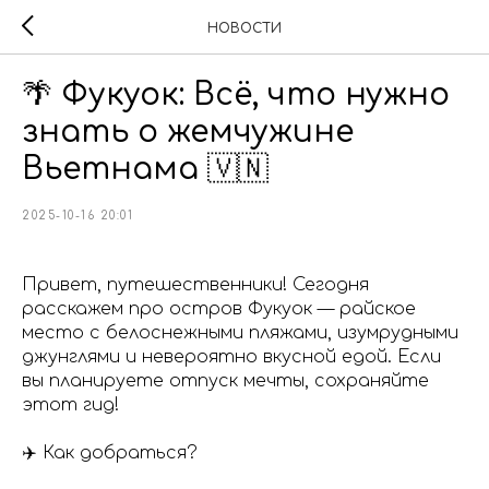
НОВОСТИ
🌴 Фукуок: Всё, что нужно
знать о жемчужине
Вьетнама 🇻🇳
2025-10-16 20:01
Привет, путешественники! Сегодня
расскажем про остров Фукуок — райское
место с белоснежными пляжами, изумрудными
джунглями и невероятно вкусной едой. Если
вы планируете отпуск мечты, сохраняйте
этот гид!
✈️ Как добраться?