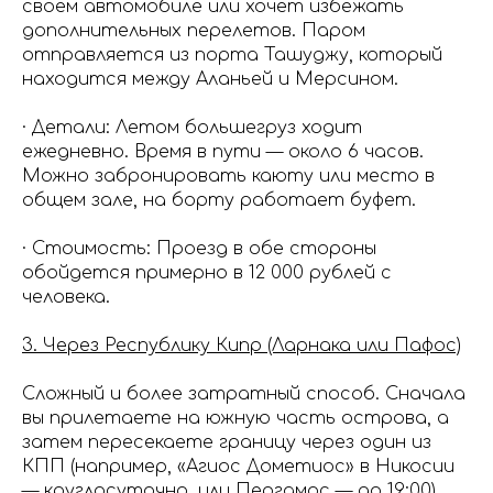
своем автомобиле или хочет избежать
дополнительных перелетов. Паром
отправляется из порта Ташуджу, который
находится между Аланьей и Мерсином.
· Детали: Летом большегруз ходит
ежедневно. Время в пути — около 6 часов.
Можно забронировать каюту или место в
общем зале, на борту работает буфет.
· Стоимость: Проезд в обе стороны
обойдется примерно в 12 000 рублей с
человека.
3. Через Республику Кипр (Ларнака или Пафос)
Сложный и более затратный способ. Сначала
вы прилетаете на южную часть острова, а
затем пересекаете границу через один из
КПП (например, «Агиос Дометиос» в Никосии
— круглосуточно, или Пергамос — до 19:00).