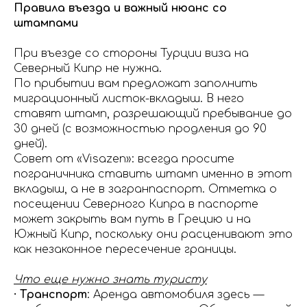
Правила въезда и важный нюанс со
штампами
При въезде со стороны Турции виза на
Северный Кипр не нужна.
По прибытии вам предложат заполнить
миграционный листок-вкладыш. В него
ставят штамп, разрешающий пребывание до
30 дней (с возможностью продления до 90
дней).
Совет от «Visazen»: всегда просите
пограничника ставить штамп именно в этот
вкладыш, а не в загранпаспорт. Отметка о
посещении Северного Кипра в паспорте
может закрыть вам путь в Грецию и на
Южный Кипр, поскольку они расценивают это
как незаконное пересечение границы.
Что еще нужно знать туристу
· Транспорт
: Аренда автомобиля здесь —