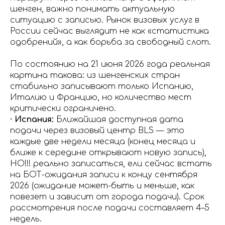
шенген, важно понимать актуальную
ситуацию с записью. Рынок визовых услуг в
России сейчас выглядит не как «статистика
одобрений», а как борьба за свободный слот.
По состоянию на 21 июня 2026 года реальная
картина такова: из шенгенских стран
стабильно записывают только Испанию,
Италию и Францию, но количество мест
критически ограничено.
· Испания:
Ближайшая доступная дата
подачи через визовый центр BLS — это
каждые две недели месяца (конец месяца и
ближе к середине открывают новую запись),
НО!!! реально записаться, ели сейчас встать
на БОТ-ожидания записи к концу сентября
2026 (ожидание может-быть и меньше, как
повезет и зависит от города подачи). Срок
рассмотрения после подачи составляет 4–5
недель.