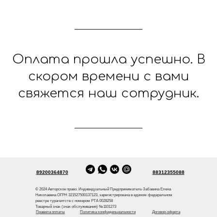
Оплата прошла успешно. В
скором времени с вами
свяжется наш сотрудник.
89200364870
88312355088
© 2024 Авторское право. Индивидуальный Предприниматель Забавина Елена
Николаевна ОГРН 321527500137123, зарегистрирована в едином федеральном
реестре турагентств с номером РТА 0028258
Товарный знак (знак обслуживания) №1101273
Правила оплаты
Политика конфиденциальности
Договор-оферта