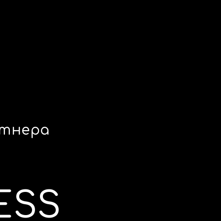
ртнера
ESS