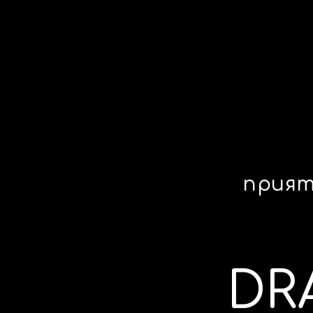
прият
DR