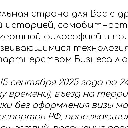
ельная страна для Вас с д
ой историей, самобытност
мертной философией и пр
азвивающимися технологи
 партнерством Бизнеса лю
 15 сентября 2025 года по 2
му времени), въезд на те
ики без оформления визы м
аспортов РФ, приезжающих 