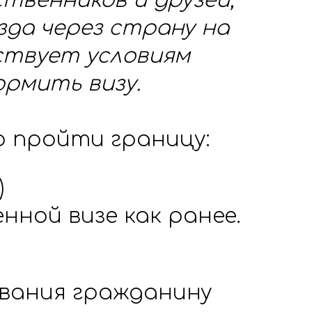
венников и друзей,
да через страну на
тствует условиям
ормить визу.
о пройти границу:
)
нной визе как ранее.
ывания гражданину