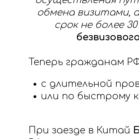
осуществления пут
обмена визитами, 
срок не более 3
безвизовог
Теперь гражданам РФ
с длительной прове
или по быстрому к
При заезде в Китай