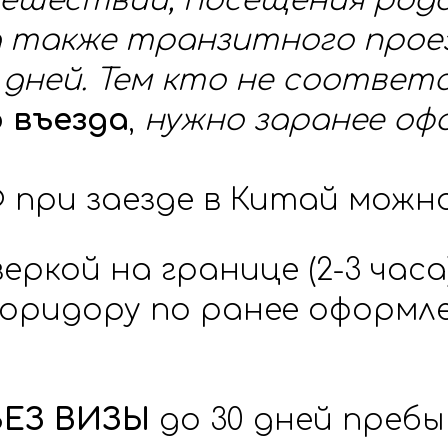
ешествий, посещения родст
а также транзитного проез
0 дней. Тем кто не соотве
о въезда
,
нужно заранее оф
 при заезде в Китай можн
ркой на границе (2-3 часа
оридору по ранее оформле
БЕЗ ВИЗЫ
до 30 дней преб