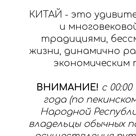
КИТАЙ - это удивит
и многовеков
традициями, бесс
жизни, динамично р
экономическим
ВНИМАНИЕ!
с 00:00
года (по пекинско
Народной Республ
владельцы обычных п