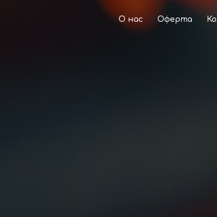
О нас
Оферта
К