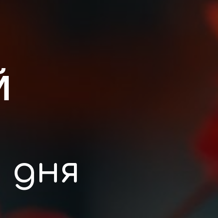
Й
 дня