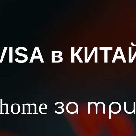
VISA в КИТА
 home
за три