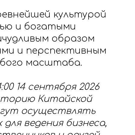
ревнейшей культурой
ью и богатыми
ичудливым образом
ями и перспективным
бого масштаба.
4:00 14 сентября 2026
рриторию Китайской
огут осуществлять
для ведения бизнеса,